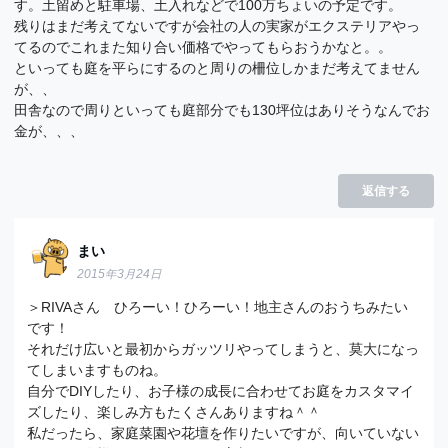
す。土留めと駐車場、土入れなどで100万ちょいの予定です。
残りはまだ考えてないですが会社の人の実家がエクステリアやっ
てるのでこれまた知り合い価格でやってもらおうかなと。。
といっても庭を平らにするのと周りの柵位しかまだ考えてません
が、、
田舎なので周りといっても庭部分でも130坪位はありそうなんでお
金が、、、
返信する
まい
2015年3月24日
＞RIVAさん ひろーい！ひろーい！地主さんのおうちみたい
です！
それだけ広いと最初からガッツリやってしまうと、莫大になっ
てしまいますものね。
自分でDIYしたり、お子様の成長に合わせてお庭をカスタマイ
ズしたり、楽しみ方もたくさんありますね＾＾
私だったら、家庭菜園や花壇を作りたいですが、向いていない