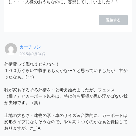
し・・・人様のおうちなのに、妄想してしまいました＾＾
返信する
カーチャン
2015年3月24日
外構費って侮れませんね〜！
１００万ぐらいで収まるもんかな〜？と思っていましたが、甘か
ったなぁ。(･･;)
我が家もそろそろ外構を‥と考え始めましたが、フェンス
（柵？）とカーポート以外は、特に何も要望が思い浮かばない我
が夫婦です。（笑）
土地の大きさ・建物の形・車のサイズ＆台数的に、カーポートは
変形タイプになりそうなので、やや高くつくのかなぁと覚悟して
おりますが。;^_^A