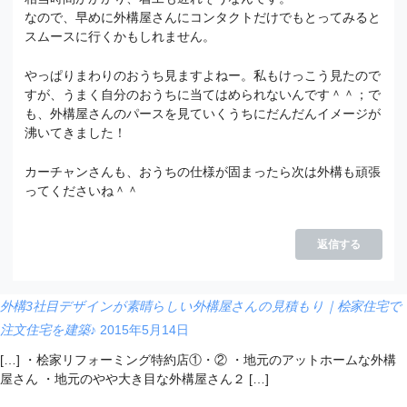
なので、早めに外構屋さんにコンタクトだけでもとってみると
スムースに行くかもしれません。
やっぱりまわりのおうち見ますよねー。私もけっこう見たので
すが、うまく自分のおうちに当てはめられないんです＾＾；で
も、外構屋さんのパースを見ていくうちにだんだんイメージが
沸いてきました！
カーチャンさんも、おうちの仕様が固まったら次は外構も頑張
ってくださいね＾＾
返信する
外構3社目デザインが素晴らしい外構屋さんの見積もり｜桧家住宅で
注文住宅を建築♪
2015年5月14日
[…] ・桧家リフォーミング特約店①・② ・地元のアットホームな外構
屋さん ・地元のやや大き目な外構屋さん２ […]